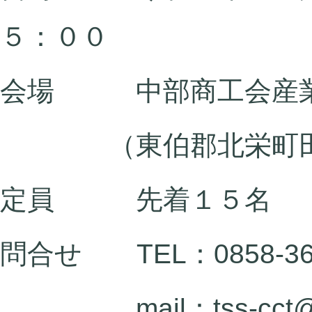
５：００
会場 中部商工会産業
（東伯郡北栄町田
定員 先着１５名
問合せ TEL：0858-36-
mail：tss-cct@tori