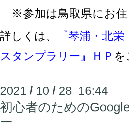
※参加は鳥取県にお住
詳しくは、
『琴浦・北栄
スタンプラリー』ＨＰ
を
2021
/
10
/
28 16:44
初心者のためのGoog
ー