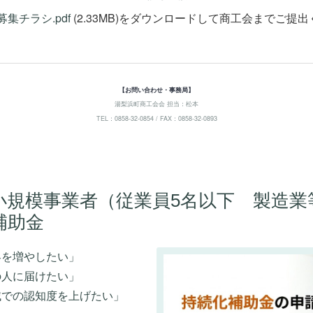
集チラシ.pdf
(2.33MB)
をダウンロードして商工会までご提出
【お問い合わせ・事務局】
湯梨浜町商工会会 担当：松本
TEL：0858-32-0854 / FAX：0858-32-0893
小規模事業者（従業員5名以下 製造業
補助金
客を増やしたい」
の人に届けたい」
域での認知度を上げたい」