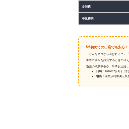
参加費
申込締切
💡 初めての出店でも安心
「どんなネタなら喜ばれる？」
実際に講座を設定するときの考
過去の成功事例や、SNSを活用
日時：
2026年7月2日（木） 
場所：
湯梨浜町中央公民