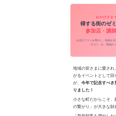
おかげさま
得する街のゼ
参加店・講
お店のファンを増やし、地域を元
のコツ」を、地域の
地域の皆さまに愛され
がるイベントとして回
が、
今年で記念すべき
りました！
小さな町だからこそ、
の繋がり」が大きな財
「新規顧客を増やした