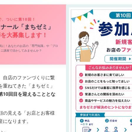
で、ついに第10回！
ミナール「まちゼミ」
師を大募集します！
気に！あなたのお店の「専門知識」や「プロ
ミニ講座で活かしてみませんか？
、自店のファンづくりに繋
を重ねてきた「まちゼミ」
第10回目を迎えることとな
顔の見える「お店とお客様
産になります。
い」