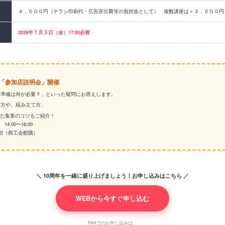
４，０００円（チラシ印刷代・広告宣伝費等の負担金として） 複数講座は＋３，０００円
2026年７月３日（金）17:00必着
！「参加店説明会」開催
「準備は何が必要？」といった疑問にお答えします。
え方や、組み立て方、
した集客のコツもご紹介！
14:00〜16:00
館（商工会館隣）
＼ 10周年を一緒に盛り上げましょう！お申し込みはこちら ／
WEBから今すぐ申し込む
FAXでのお申し込みは、