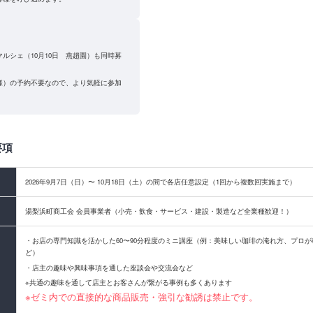
ルシェ（10月10日 燕趙園）も同時募
様）の予約不要なので、より気軽に参加
要項
2026年9月7日（日）〜 10月18日（土）の間で各店任意設定（1回から複数回実施まで）
湯梨浜町商工会 会員事業者（小売・飲食・サービス・建設・製造など全業種歓迎！）
・お店の専門知識を活かした60〜90分程度のミニ講座（例：美味しい珈琲の淹れ方、プロ
ど）
・店主の趣味や興味事項を通した座談会や交流会など
※共通の趣味を通して店主とお客さんが繋がる事例も多くあります
※ゼミ内での直接的な商品販売・強引な勧誘は禁止です。