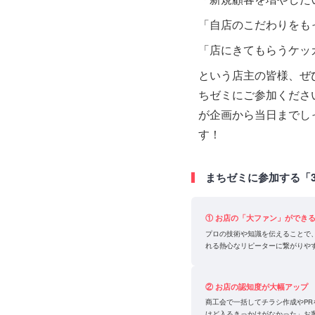
「自店のこだわりをも
「店にきてもらうケッ
という店主の皆様、ぜ
ちゼミにご参加くださ
が企画から当日までし
す！
まちゼミに参加する「
① お店の「大ファン」ができ
プロの技術や知識を伝えることで
れる熱心なリピーターに繋がりや
② お店の認知度が大幅アップ
商工会で一括してチラシ作成やP
けど入るきっかけがなかった」お