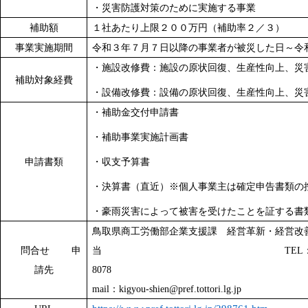
・災害防護対策のために実施する事業
補助額
１社あたり上限２００万円（補助率２／３）
事業実施期間
令和３年７月７日以降の事業者が被災した日～令
・施設改修費：施設の原状回復、生産性向上、災
補助対象経費
・設備改修費：設備の原状回復、生産性向上、災
・補助金交付申請書
・補助事業実施計画書
申請書類
・収支予算書
・決算書（直近）※個人事業主は確定申告書類の
・豪雨災害によって被害を受けたことを証する書
鳥取県商工労働部企業支援課 経営革新・経営改
問合せ 申
当
TEL
請先
8078
mail
：
kigyou-shien@pref.tottori.lg.jp