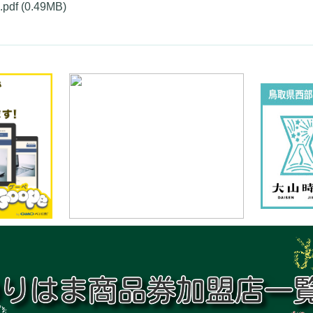
df
(0.49MB)