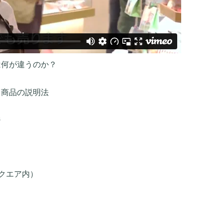
は何が違うのか？
！商品の説明法
ジ
クエア内）