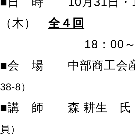
■日 時 10月31日・1
（木）
全４回
18：00～20
■会 場 中部商工会
38-8）
■講 師 森 耕生 氏
員）