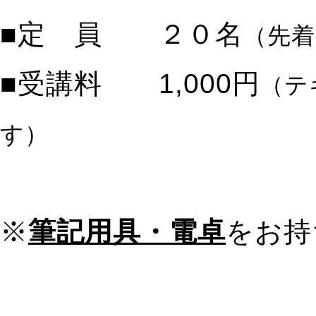
■定 員 ２０名
（先着
■受講料 1,000円
（テ
す）
※
筆記用具・電卓
をお持