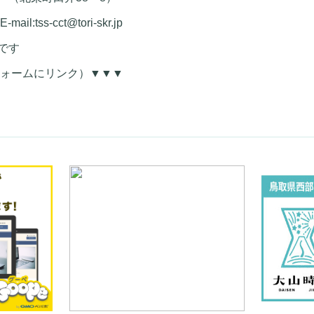
:tss-cct@tori-skr.jp
要です
eフォームにリンク）▼▼▼