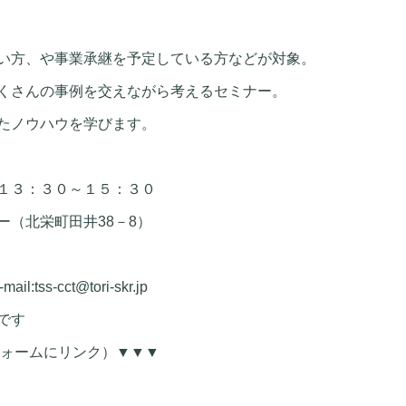
い方、や事業承継を予定している方などが対象。
くさんの事例を交えながら考えるセミナー。
たノウハウを学びます。
１３：３０～１５：３０
（北栄町田井38－8）
tss-cct@tori-skr.jp
要です
eフォームにリンク）▼▼▼